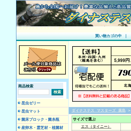
ダイナステス マスターズ 廣島
買い物カゴの中
｜
商品検索
昆虫ゼリー
ダイナステス マスターズ 廣島
昆虫マット
サイズで選ぶ
菌床ブロック・菌糸瓶
エス（タイニー）
産卵木・霊芝材・植菌材