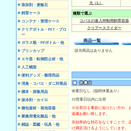
大（L）
添加剤・麦飯石
飼育ケース
種類で選ぶ
コバエの進入抑制用飼育容器
コンテナ・管理ケース
クリアースライダー
クリアボトル・PET・ブロ
ー
商品一覧
ガラス瓶・PPボトル・他
該当商品はありません
プリンカップ
エサ皿・転倒防止材・他
人工蛹室
便利グッズ・整理用品
消臭・コバエ・ダニ対策品
休業日なし（臨時休業あり）
標本・採集用品
10
営業日以内に出荷
保冷剤・カイロ
※出荷日を事前に知りたい方や、
梱包資材・発泡容器
遠慮お願い致します。
業務用電化製品・他
非効率的な対応をなくすことで、
雑誌・図鑑・玩具・他
け満足頂けるようにしています。