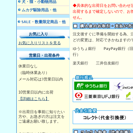
犬・猫・小動物用品
◆具体的な出荷日をお問い合わせ
ムカデ駆除用品・他
出荷するまで確定しないので、お
せん。
SALE・数量限定商品・他
お気に入り
注文後すぐに準備を開始する為、
どの変更は、対応できかねますの
お気に入りリストを見る
ゆうちょ銀行
PayPay銀行
行）
営業日・出荷条件
楽天銀行 三井住友銀行 【
休業日なし
（臨時休業あり）
メール対応は3営業日
以内
10
営業日以内に出荷
【詳細はこちら】
※出荷日を事前に知りたい
方や、お急ぎの方は注文を
ご遠慮お願い致します。