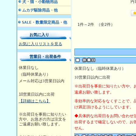
円
犬・猫・小動物用品
ムカデ駆除用品・他
SALE・数量限定商品・他
1件～2件 （全2件）
お気に入り
お気に入りリストを見る
営業日・出荷条件
休業日なし
休業日なし（臨時休業あり）
（臨時休業あり）
10
営業日以内に出荷
メール対応は3営業日
以内
※出荷日を事前に知りたい方や、
遠慮お願い致します。
10
営業日以内に出荷
【詳細はこちら】
非効率的な対応をなくすことで、
け満足頂けるようにしています。
※出荷日を事前に知りたい
◆具体的な出荷日をお問い合わせ
方や、お急ぎの方は注文を
出荷するまで確定しないので、お
ご遠慮お願い致します。
せん。