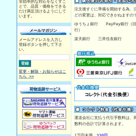
非効率的な対応をなくすこ
とで、品質・価格をできる
注文後すぐに準備を開始する為、
だけ満足頂けるようにして
どの変更は、対応できかねますの
います。
ゆうちょ銀行
PayPay銀行
行）
メールマガジン
楽天銀行 三井住友銀行 【
メールアドレスを入力し
登録ボタンを押して下さ
い。
変更・解除・お知らせはこ
ちら >>
荷物追跡サービス
運送会社に支払う代引手数料は、
数料の合計で計算されます。
1万円未満
330円