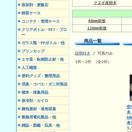
クヌギ産卵木
添加剤・麦飯石
飼育ケース
60mm前後
コンテナ・管理ケース
120mm前後
クリアボトル・PET・ブロ
ー
商品一覧
ガラス瓶・PPボトル・他
プリンカップ
説明付き
/ 写真のみ
エサ皿・転倒防止材・他
1件～2件 （全2件）
人工蛹室
便利グッズ・整理用品
消臭・コバエ・ダニ対策品
標本・採集用品
保冷剤・カイロ
空
梱包資材・発泡容器
木
業務用電化製品・他
6
本
雑誌・図鑑・玩具・他
3,