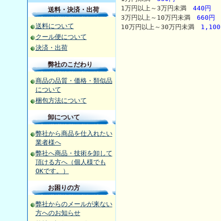
1万円以上～3万円未満
440円
送料・決済・出荷
3万円以上～10万円未満
660円
送料について
10万円以上～30万円未満
1,10
クール便について
決済・出荷
弊社のこだわり
商品の品質・価格・類似品
について
梱包方法について
卸について
弊社から商品を仕入れたい
業者様へ
弊社へ商品・技術を卸して
頂ける方へ（個人様でも
OKです。）
お困りの方
弊社からのメールが来ない
方へのお知らせ