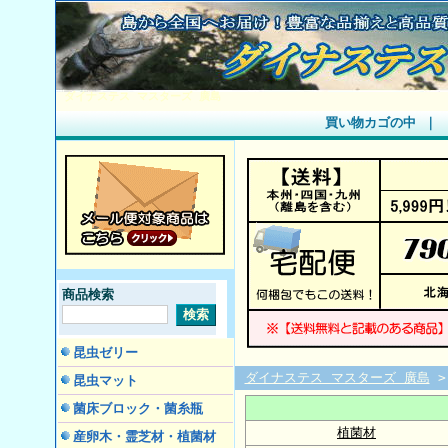
ダイナステス マスターズ 廣島
買い物カゴの中
｜
商品検索
昆虫ゼリー
ダイナステス マスターズ 廣島
昆虫マット
菌床ブロック・菌糸瓶
植菌材
産卵木・霊芝材・植菌材