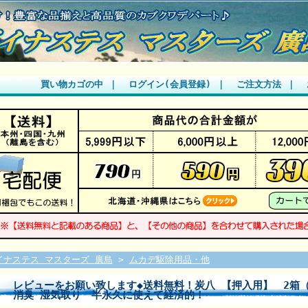
買い物カゴの中
｜
ログイン(会員登録)
｜
ご注文方法
｜
イナステス マスターズ 廣島
>
ムカデ駆除用品・他
レビューをお願い致します◆送料無料！炭八 【押入用】 2箱（
消臭 湿気取り 半永久に使えて経済的！