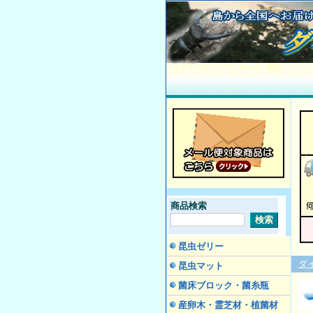
ダイナステス マスターズ 廣島
商品検索
昆虫ゼリー
ダ
昆虫マット
菌床ブロック・菌糸瓶
産卵木・霊芝材・植菌材