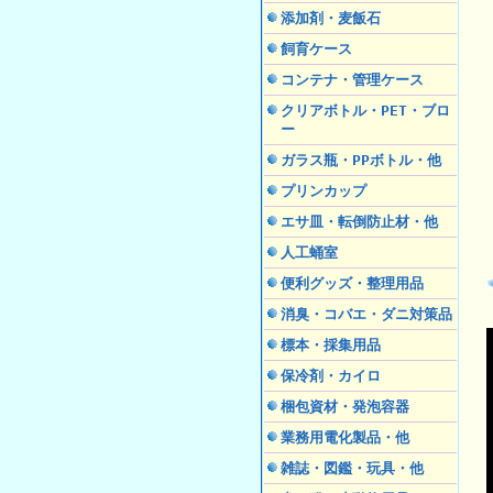
添加剤・麦飯石
飼育ケース
コンテナ・管理ケース
クリアボトル・PET・ブロ
ー
ガラス瓶・PPボトル・他
プリンカップ
エサ皿・転倒防止材・他
人工蛹室
便利グッズ・整理用品
消臭・コバエ・ダニ対策品
標本・採集用品
保冷剤・カイロ
梱包資材・発泡容器
業務用電化製品・他
雑誌・図鑑・玩具・他