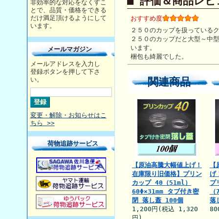
■ 評価＆商品レビ
非効率的な対応をなくすこ
とで、品質・価格をできる
だけ満足頂けるようにして
おすすめ度
います。
２５０のカップを扱っている
２５０のカップだと大型～中
います。
メールマガジン
梱包も綺麗でした。
メールアドレスを入力し
登録ボタンを押して下さ
関連商品
い。
変更・解除・お知らせはこ
ちら >>
荷物追跡サービス
【原油高騰大幅値上げ！
【
在庫限り旧価格】プリン
げ
カップ 40（51ml）
プ
60Φ×31mm タブ付き密
（7
閉 落し蓋 100個
落
1,200円(税込 1,320
80
円)