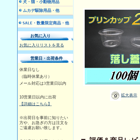
犬・猫・小動物用品
ムカデ駆除用品・他
SALE・数量限定商品・他
お気に入り
お気に入りリストを見る
営業日・出荷条件
休業日なし
（臨時休業あり）
メール対応は3営業日
以内
拡大表示
10
営業日以内に出荷
【詳細はこちら】
※出荷日を事前に知りたい
方や、お急ぎの方は注文を
ご遠慮お願い致します。