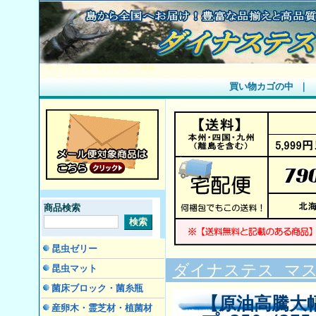
ダイナステス マスターズ 廣島
買い物カゴの中
｜
商品検索
昆虫ゼリー
ダイナステス マス
昆虫マット
菌床ブロック・菌糸瓶
【原油高騰大
産卵木・霊芝材・植菌材