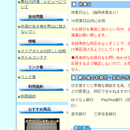
弊社の評価・レビューにつ
いて
休業日なし（臨時休業あり）
放虫問題
10
営業日以内に出荷
外国の生き物を野山に放さ
※出荷日を事前に知りたい方や、
ないで！
遠慮お願い致します。
情報
非効率的な対応をなくすことで、
け満足頂けるようにしています。
クリアボトルの詳しい比較
ボトルコンテナ
◆具体的な出荷日をお問い合わせ
出荷するまで確定しないので、お
リンク集
せん。
リンク集
注文後すぐに準備を開始する為、
利用規約
どの変更は、対応できかねますの
利用規約
ゆうちょ銀行
PayPay銀行
行）
おすすめ商品
楽天銀行 三井住友銀行 【