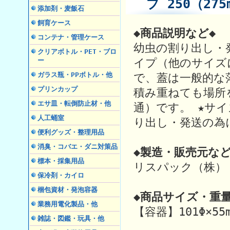
プ 250（275
添加剤・麦飯石
飼育ケース
◆商品説明など◆
コンテナ・管理ケース
幼虫の割り出し・
クリアボトル・PET・ブロ
イプ（他のサイズ
ー
ガラス瓶・PPボトル・他
で、蓋は一般的な
プリンカップ
積み重ねても場所
エサ皿・転倒防止材・他
通）です。 ★サ
人工蛹室
り出し・発送の為
便利グッズ・整理用品
消臭・コバエ・ダニ対策品
◆製造・販売元など
標本・採集用品
リスパック（株）
保冷剤・カイロ
梱包資材・発泡容器
◆商品サイズ・重量
業務用電化製品・他
【容器】101Φ×5
雑誌・図鑑・玩具・他