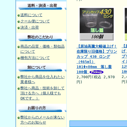
送料・決済・出荷
送料について
クール便について
決済・出荷
弊社のこだわり
【
商品の品質・価格・類似品
【原油高騰大幅値上げ！
げ
について
在庫限り旧価格】プリン
プ
カップ 430 ロング
梱包方法について
イ
（465ml）
12
101Φ×80mm 落し蓋
卸について
1
100個
弊社から商品を仕入れたい
2,
2,700円(税込 2,970
業者様へ
円
円)
弊社へ商品・技術を卸して
頂ける方へ（個人様でも
OKです。）
お困りの方
弊社からのメールが来ない
方へのお知らせ