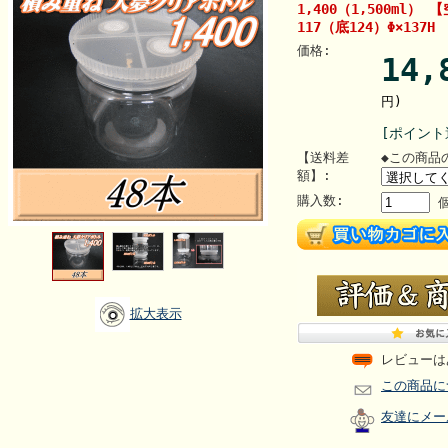
1,400（1,500ml
117（底124）Φ×137H
価格:
14
円)
[ポイント
【送料差
◆この商品
額】:
購入数:
拡大表示
レビューは
この商品に
友達にメー