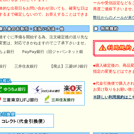
ールや受信設定などを
体的な出荷日をお問い合わせ頂いても、確実な日は
再度ご連絡下さいませ
するまで確定しないので、お答えすることはできま
弊社からのメールが来
。
後すぐに準備を開始する為、注文確定後の送り先な
変更は、対応できかねますのでご了承下さいませ。
うちょ銀行
PayPay銀行（旧ジャパンネット銀
◆購入確定後の、商品
天銀行 三井住友銀行 【廃止】
三菱UFJ銀行
指定の変更などはでき
◆代金引換便で購入さ
お受け取りをお願い致
※詳しい利用規約はこ