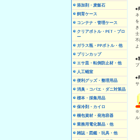
添加剤・麦飯石
◆
飼育ケース
ネ
を
コンテナ・管理ケース
き
クリアボトル・PET・ブロ
士
ー
不
ガラス瓶・PPボトル・他
よ
プリンカップ
◆
エサ皿・転倒防止材・他
ブ
人工蛹室
◆
便利グッズ・整理用品
サ
消臭・コバエ・ダニ対策品
標本・採集用品
保冷剤・カイロ
※
梱包資材・発泡容器
ル
業務用電化製品・他
雑誌・図鑑・玩具・他