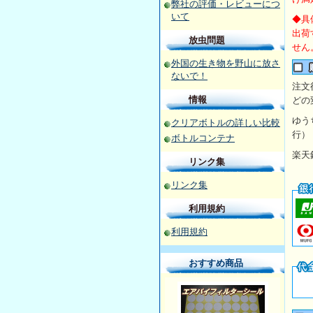
弊社の評価・レビューにつ
いて
◆具
出荷
放虫問題
せん
外国の生き物を野山に放さ
ないで！
注文
情報
どの
ゆ
クリアボトルの詳しい比較
行）
ボトルコンテナ
楽
リンク集
リンク集
利用規約
利用規約
おすすめ商品