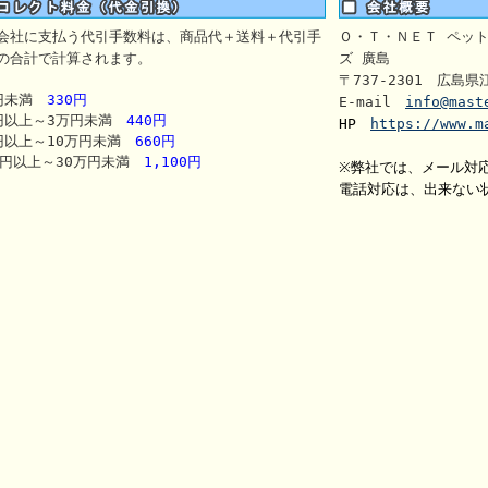
会社に支払う代引手数料は、商品代＋送料＋代引手
Ｏ・Ｔ・ＮＥＴ ペッ
の合計で計算されます。
ズ 廣島
〒737-2301 広島県
円未満
330円
E-mail
info@mast
円以上～3万円未満
440円
HP
https://www.m
円以上～10万円未満
660円
万円以上～30万円未満
1,100円
※弊社では、メール対
電話対応は、出来ない