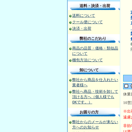
送料・決済・出荷
送料について
クール便について
決済・出荷
弊社のこだわり
商品の品質・価格・類似品
について
梱包方法について
卸について
弊社から商品を仕入れたい
業者様へ
弊社へ商品・技術を卸して
休業
頂ける方へ（個人様でも
OKです。）
10
営
※出
お困りの方
遠慮
弊社からのメールが来ない
非効
方へのお知らせ
け満