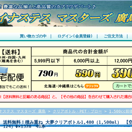
買い物カゴの中
｜
ログイン(会員登録)
｜
ご注文方法
｜
ナステス マスターズ 廣島
>
クリアボトル・PET・ブロー
>
1,500cc前
送料無料！積み重ね 大夢クリアボトル1,400（1,500ml） 【
124）Φ×137H 48本