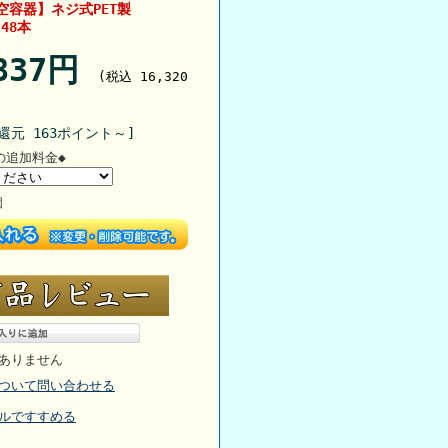
） 【空容器】ネジ式PET製
 48本
,837円
(税込 16,320
還元 163ポイント～]
の追加料金◆
個
ありません
ついて問い合わせる
ルですすめる