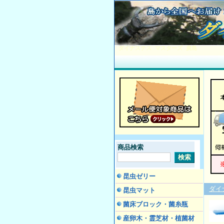
ダイナステス マスターズ 廣島
商品検索
昆虫ゼリー
ダイ
昆虫マット
菌床ブロック・菌糸瓶
産卵木・霊芝材・植菌材