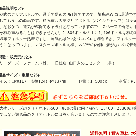
商品説明など◆
ジ式のクリアボトルで、透明で硬めのPET製ですので、菌糸詰めには最適で
しても良しの商品です。積み重ね大夢クリアボトル（パイルキャップ）は安
、なおかつ、通気が確保できる設計となっていますので、スペースの有効活用
を積み重ねることはできませんが、2,300ボトルの上に1,400ボトルは積
織布フィルター熱着ですし、通気孔は2つありコバエを遮断でき、フィルター
うになっています。マスターズボトル同様、ネジ部の内側に溝がないので掃
製造・販売元など◆
リーダーズ・ファーム（株） 旧社名 山口きのこセンター（株）
商品サイズ・重量など◆
イズ：口径117（底径124）Φ×137mm 容量：1,500cc 材質：PE
大夢シリーズのクリアボトル500・800の蓋は同じ径で、1,400・2,300
ではない類似品のクリアボトルには蓋が合いませんのでご注意下さいませ。
送料無料！積み重ね 大