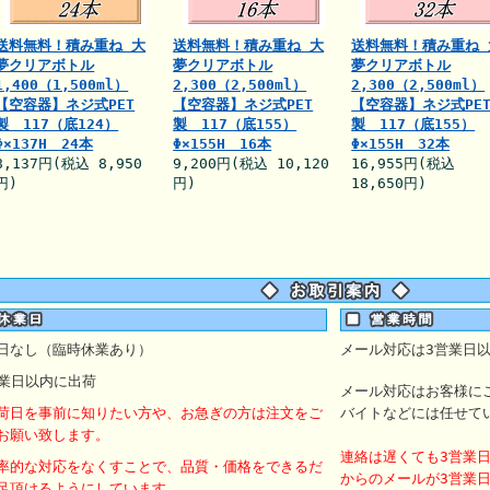
送料無料！積み重ね 大
送料無料！積み重ね 大
送料無料！積み重ね 
夢クリアボトル
夢クリアボトル
夢クリアボトル
1,400（1,500ml）
2,300（2,500ml）
2,300（2,500ml）
【空容器】ネジ式PET
【空容器】ネジ式PET
【空容器】ネジ式PE
製 117（底124）
製 117（底155）
製 117（底155）
Φ×137H 24本
Φ×155H 16本
Φ×155H 32本
8,137円(税込 8,950
9,200円(税込 10,120
16,955円(税込
円)
円)
18,650円)
日なし（臨時休業あり）
メール対応は3営業日
業日以内に出荷
メール対応はお客様に
荷日を事前に知りたい方や、お急ぎの方は注文をご
バイトなどには任せて
お願い致します。
連絡は遅くても3営業
率的な対応をなくすことで、品質・価格をできるだ
からのメールが3営業
足頂けるようにしています。