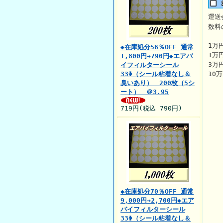
運送
数料
1万
◆在庫処分56％OFF 通常
1万
1,800円→790円◆エアバ
3万
イフィルターシール
33Φ（シール粘着なし＆
10
臭いあり） 200枚（5シ
ート） ＠3.95
719円(税込 790円)
◆在庫処分70％OFF 通常
9,000円→2,700円◆エア
バイフィルターシール
33Φ（シール粘着なし＆