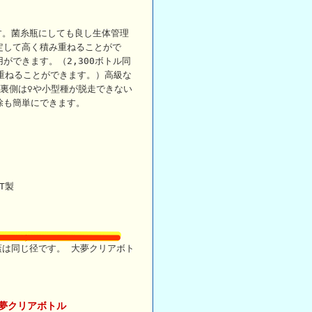
す。菌糸瓶にしても良し生体管理
定して高く積み重ねることがで
ができます。（2,300ボトル同
み重ねることができます。）高級な
裏側は♀や小型種が脱走できない
除も簡単にできます。
T製
の蓋は同じ径です。 大夢クリアボト
夢クリアボトル