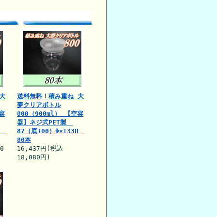
大
送料無料！積み重ね 大
夢クリアボトル
空容
800（900ml） 【空容
器】ネジ式PET製
3H
87（底100）Φ×133H
80本
0
16,437円(税込
18,080円)