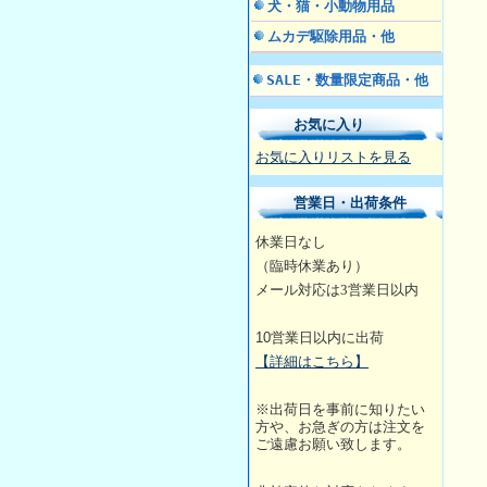
犬・猫・小動物用品
ムカデ駆除用品・他
SALE・数量限定商品・他
お気に入り
お気に入りリストを見る
営業日・出荷条件
休業日なし
（臨時休業あり）
メール対応は3営業日
以内
10
営業日以内に出荷
【詳細はこちら】
※出荷日を事前に知りたい
方や、お急ぎの方は注文を
ご遠慮お願い致します。