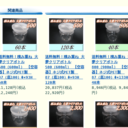
関連商品
送料無料！積み重ね 大
送料無料！積み重ね 大
送料無料！積み重ね 
夢クリアボトル
夢クリアボトル
夢クリアボトル
500（600ml） 【空容
500（600ml） 【空容
800（900ml） 【
器】ネジ式PET製
器】ネジ式PET製
器】ネジ式PET製
87（底100）Φ×93H
87（底100）Φ×93H
87（底100）Φ×13
60本
120本
40本
11,128円(税込
20,837円(税込
8,946円(税込 9,84
12,240円)
22,920円)
円)