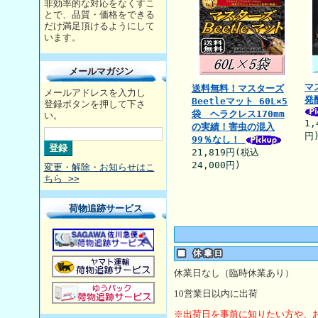
非効率的な対応をなくすこ
とで、品質・価格をできる
だけ満足頂けるようにして
います。
メールマガジン
マ
送料無料！マスターズ
メールアドレスを入力し
発
Beetleマット 60L×5
登録ボタンを押して下さ
袋 ヘラクレス170mm
い。
1,
の実績！害虫の混入
円
99％なし！
21,819円(税込
24,000円)
変更・解除・お知らせはこ
ちら >>
荷物追跡サービス
休業日なし（臨時休業あり）
10
営業日以内に出荷
※出荷日を事前に知りたい方や、