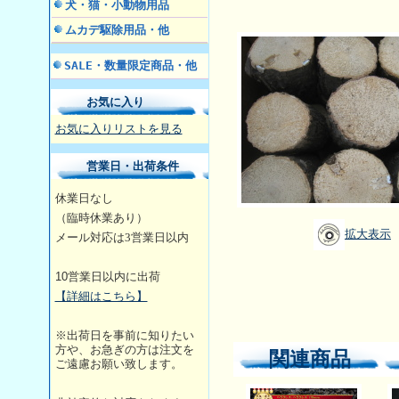
犬・猫・小動物用品
ムカデ駆除用品・他
SALE・数量限定商品・他
お気に入り
お気に入りリストを見る
営業日・出荷条件
休業日なし
（臨時休業あり）
拡大表示
メール対応は3営業日
以内
10
営業日以内に出荷
【詳細はこちら】
※出荷日を事前に知りたい
方や、お急ぎの方は注文を
関連商品
ご遠慮お願い致します。