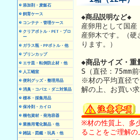
添加剤・麦飯石
飼育ケース
◆商品説明など◆
コンテナ・管理ケース
産卵用として国産
クリアボトル・PET・ブロ
産卵木です。（硬
ー
ります。）
ガラス瓶・PPボトル・他
プリンカップ
◆商品サイズ・重
エサ皿・転倒防止材・他
S（直径：75mm
人工蛹室
※材の平均直径
便利グッズ・整理用品
解の上、お買い求
消臭・コバエ・ダニ対策品
標本・採集用品
保冷剤・カイロ
梱包資材・発泡容器
※材の性質上、多
業務用電化製品・他
ることをご理解の
雑誌・図鑑・玩具・他