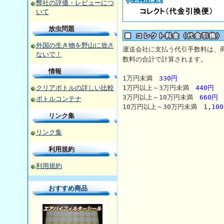
弊社の評価・レビューにつ
いて
放虫問題
外国の生き物を野山に放さ
運送会社に支払う代引手数料は、
ないで！
数料の合計で計算されます。
情報
1万円未満
330円
クリアボトルの詳しい比較
1万円以上～3万円未満
440円
3万円以上～10万円未満
660円
ボトルコンテナ
10万円以上～30万円未満
1,10
リンク集
リンク集
利用規約
利用規約
おすすめ商品