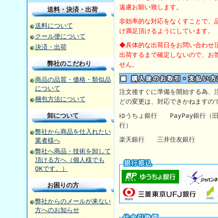
遠慮お願い致します。
送料・決済・出荷
非効率的な対応をなくすことで、
送料について
け満足頂けるようにしています。
クール便について
◆具体的な出荷日をお問い合わせ
決済・出荷
出荷するまで確定しないので、お
弊社のこだわり
せん。
商品の品質・価格・類似品
について
注文後すぐに準備を開始する為、
梱包方法について
どの変更は、対応できかねますの
卸について
ゆうちょ銀行
PayPay銀行
行）
弊社から商品を仕入れたい
楽天銀行 三井住友銀行 【
業者様へ
弊社へ商品・技術を卸して
頂ける方へ（個人様でも
OKです。）
お困りの方
弊社からのメールが来ない
方へのお知らせ