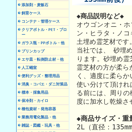
添加剤・麦飯石
飼育ケース
◆商品説明など◆
コンテナ・管理ケース
オウゴンオニ・ホ
クリアボトル・PET・ブロ
ン・ヒラタ・ノコ
ー
土埋め霊芝材です
ガラス瓶・PPボトル・他
当社では、 砂埋
プリンカップ
ります。砂埋め霊
エサ皿・転倒防止材・他
霊芝材の方が柔ら
人工蛹室
く、適度に柔らか
便利グッズ・整理用品
使い分けて頂けれ
消臭・コバエ・ダニ対策品
る前には、周りの
標本・採集用品
度に加水し乾燥さ
保冷剤・カイロ
梱包資材・発泡容器
◆商品サイズ・重
業務用電化製品・他
雑誌・図鑑・玩具・他
2L（直径：135