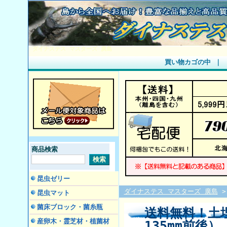
ダイナステス マスターズ 廣島
買い物カゴの中
｜
商品検索
昆虫ゼリー
ダイナステス マスターズ 廣島
昆虫マット
菌床ブロック・菌糸瓶
送料無料！土
産卵木・霊芝材・植菌材
135mm前後