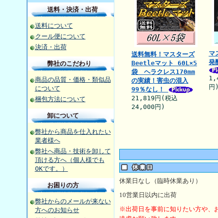
送料・決済・出荷
送料について
クール便について
決済・出荷
マ
送料無料！マスターズ
発
Beetleマット 60L×5
弊社のこだわり
袋 ヘラクレス170mm
1,
商品の品質・価格・類似品
の実績！害虫の混入
円
について
99％なし！
21,819円(税込
梱包方法について
24,000円)
卸について
弊社から商品を仕入れたい
業者様へ
弊社へ商品・技術を卸して
頂ける方へ（個人様でも
OKです。）
休業日なし（臨時休業あり）
お困りの方
10
営業日以内に出荷
弊社からのメールが来ない
※出荷日を事前に知りたい方や、
方へのお知らせ