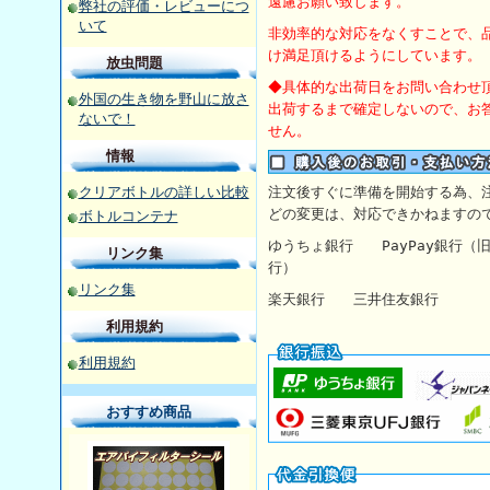
遠慮お願い致します。
弊社の評価・レビューにつ
いて
非効率的な対応をなくすことで、
け満足頂けるようにしています。
放虫問題
◆具体的な出荷日をお問い合わせ
外国の生き物を野山に放さ
出荷するまで確定しないので、お
ないで！
せん。
情報
クリアボトルの詳しい比較
注文後すぐに準備を開始する為、
どの変更は、対応できかねますの
ボトルコンテナ
ゆうちょ銀行
PayPay銀行
リンク集
行）
リンク集
楽天銀行 三井住友銀行 【
利用規約
利用規約
おすすめ商品