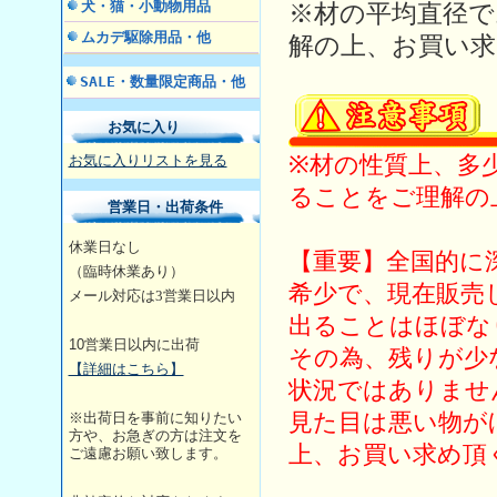
犬・猫・小動物用品
※材の平均直径
ムカデ駆除用品・他
解の上、お買い求
SALE・数量限定商品・他
お気に入り
※材の性質上、多
お気に入りリストを見る
ることをご理解の
営業日・出荷条件
休業日なし
【重要】全国的に
（臨時休業あり）
希少で、現在販売
メール対応は3営業日
以内
出ることはほぼな
10
営業日以内に出荷
その為、残りが少
【詳細はこちら】
状況ではありませ
見た目は悪い物が
※出荷日を事前に知りたい
方や、お急ぎの方は注文を
上、お買い求め頂
ご遠慮お願い致します。