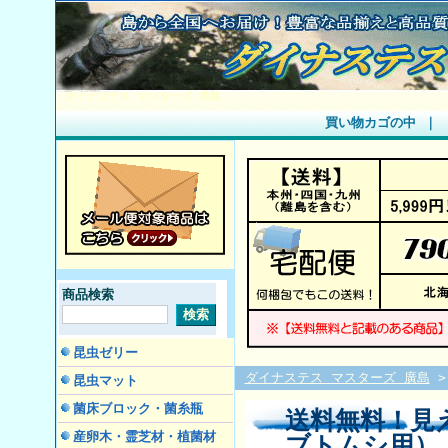
ダイナステス マスターズ 廣島
買い物カゴの中
｜
商品検索
昆虫ゼリー
ダイナステス マスターズ 廣島
昆虫マット
菌床ブロック・菌糸瓶
送料無料！見
産卵木・霊芝材・植菌材
ブトムシ用）