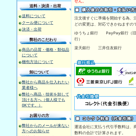
せん。
送料・決済・出荷
送料について
注文後すぐに準備を開始する為、
クール便について
どの変更は、対応できかねますの
決済・出荷
ゆうちょ銀行
PayPay銀行
行）
弊社のこだわり
楽天銀行 三井住友銀行 【
商品の品質・価格・類似品
について
梱包方法について
卸について
弊社から商品を仕入れたい
業者様へ
弊社へ商品・技術を卸して
頂ける方へ（個人様でも
OKです。）
お困りの方
弊社からのメールが来ない
運送会社に支払う代引手数料は、
方へのお知らせ
数料の合計で計算されます。