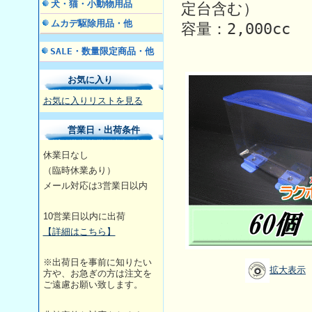
犬・猫・小動物用品
定台含む）
ムカデ駆除用品・他
容量：2,000cc
SALE・数量限定商品・他
お気に入り
お気に入りリストを見る
営業日・出荷条件
休業日なし
（臨時休業あり）
メール対応は3営業日
以内
10
営業日以内に出荷
【詳細はこちら】
※出荷日を事前に知りたい
拡大表示
方や、お急ぎの方は注文を
ご遠慮お願い致します。