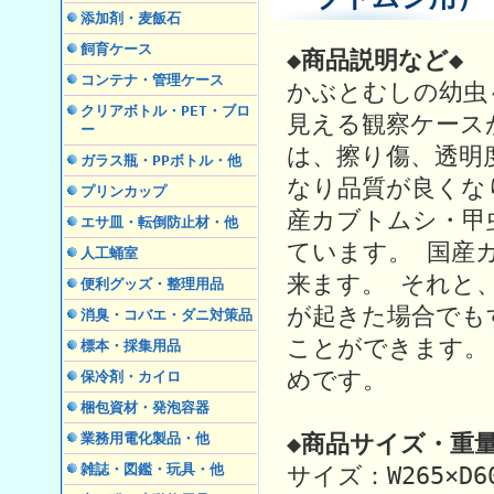
添加剤・麦飯石
飼育ケース
◆商品説明など◆
コンテナ・管理ケース
かぶとむしの幼虫
クリアボトル・PET・ブロ
見える観察ケース
ー
は、擦り傷、透明
ガラス瓶・PPボトル・他
なり品質が良くな
プリンカップ
産カブトムシ・甲
エサ皿・転倒防止材・他
ています。 国産
人工蛹室
来ます。 それと
便利グッズ・整理用品
が起きた場合でも
消臭・コバエ・ダニ対策品
ことができます。
標本・採集用品
めです。
保冷剤・カイロ
梱包資材・発泡容器
◆商品サイズ・重量
業務用電化製品・他
雑誌・図鑑・玩具・他
サイズ：W265×D60