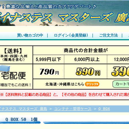
買い物カゴの中
｜
ログイン(会員登録)
｜
ご注文方法
｜
イナステス マスターズ 廣島
>
コンテナ・管理ケース
>
Q BOX
Q BOX 50 1個