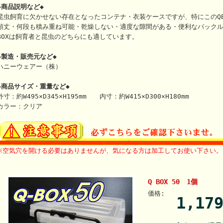
◆商品説明など◆
昆虫飼育に欠かせない存在となったコンテナ・衣装ケースですが、特にこのQB
頑丈・何段も積み重ね可能・乾燥しない・適度な隙間がある・便利なバックル
BOXは飼育者と昆虫のどちらにも適しています。
◆製造・販売元など◆
ハニーウェアー（株）
◆商品サイズ・重量など◆
外寸：約W495×D345×H195mm 内寸：約W415×D300×H180mm
カラー：クリア
※空気穴を開ける必要はありませんが、気になる方は加工してお使い下さい。
Q BOX 50 1個
価格:
1,1