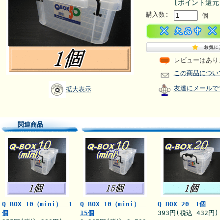
[ポイント還元
購入数:
個
レビューはあり
この商品につい
友達にメールで
拡大表示
関連商品
Q BOX 10（mini） 1
Q BOX 10（mini）
Q BOX 20 1個
個
15個
393円(税込 432円)