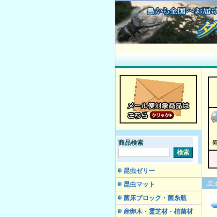
ダイナステス マスターズ 廣島
商品検索
昆虫ゼリー
ダ
昆虫マット
菌床ブロック・菌糸瓶
産卵木・霊芝材・植菌材