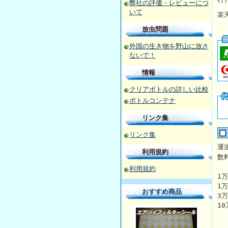
弊社の評価・レビューにつ
いて
楽
放虫問題
外国の生き物を野山に放さ
ないで！
情報
クリアボトルの詳しい比較
ボトルコンテナ
リンク集
リンク集
運
利用規約
数
利用規約
1
1
おすすめ商品
3
1