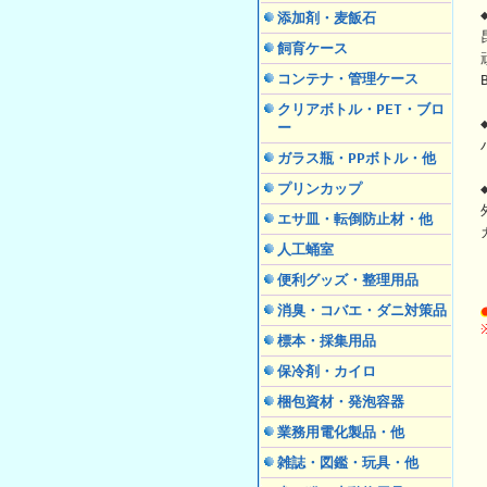
添加剤・麦飯石
飼育ケース
コンテナ・管理ケース
クリアボトル・PET・ブロ
ー
ガラス瓶・PPボトル・他
プリンカップ
エサ皿・転倒防止材・他
人工蛹室
便利グッズ・整理用品
消臭・コバエ・ダニ対策品
標本・採集用品
保冷剤・カイロ
梱包資材・発泡容器
業務用電化製品・他
雑誌・図鑑・玩具・他