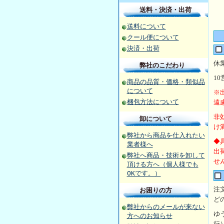
送料・決済・出荷
送料について
クール便について
決済・出荷
休
弊社のこだわり
10
商品の品質・価格・類似品
について
※
梱包方法について
遠
非
卸について
け
弊社から商品を仕入れたい
◆
業者様へ
出
弊社へ商品・技術を卸して
せ
頂ける方へ（個人様でも
OKです。）
注
お困りの方
ど
弊社からのメールが来ない
ゆ
方へのお知らせ
行