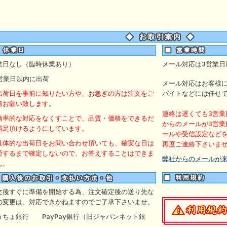
業日なし（臨時休業あり）
メール対応は3営業日
営業日以内に出荷
メール対応はお客様
出荷日を事前に知りたい方や、お急ぎの方は注文をご
バイトなどには任せ
慮お願い致します。
連絡は遅くても3営業
効率的な対応をなくすことで、品質・価格をできるだ
からのメールが3営業
満足頂けるようにしています。
ールや受信設定など
具体的な出荷日をお問い合わせ頂いても、確実な日は
再度ご連絡下さいま
荷するまで確定しないので、お答えすることはできま
弊社からのメールが
ん。
文後すぐに準備を開始する為、注文確定後の送り先な
の変更は、対応できかねますのでご了承下さいませ。
うちょ銀行
PayPay銀行（旧ジャパンネット銀
）