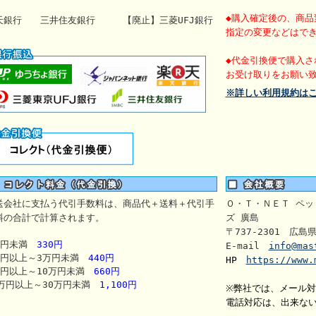
◆購入確定後の、商品
天銀行 三井住友銀行 【廃止】
三菱UFJ銀行
指定の変更などはで
◆代金引換便で購入さ
お受け取りをお願い
※詳しい利用規約は
送会社に支払う代引手数料は、商品代＋送料＋代引手
Ｏ・Ｔ・ＮＥＴ ペッ
料の合計で計算されます。
ズ 廣島
〒737-2301 広島
万円未満
330円
E-mail
info@mas
万円以上～3万円未満
440円
HP
https://www.
万円以上～10万円未満
660円
0万円以上～30万円未満
1,100円
※弊社では、メール
電話対応は、出来な