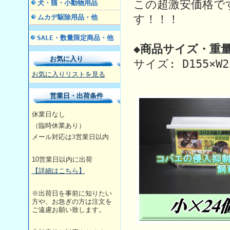
この超激安価格で
犬・猫・小動物用品
す！！！
ムカデ駆除用品・他
SALE・数量限定商品・他
◆商品サイズ・重量
お気に入り
サイズ: D155×W23
お気に入りリストを見る
営業日・出荷条件
休業日なし
（臨時休業あり）
メール対応は3営業日
以内
10
営業日以内に出荷
【詳細はこちら】
※出荷日を事前に知りたい
方や、お急ぎの方は注文を
ご遠慮お願い致します。