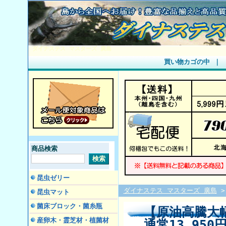
ダイナステス マスターズ 廣島
買い物カゴの中
｜
商品検索
昆虫ゼリー
ダイナステス マスターズ 廣島
昆虫マット
菌床ブロック・菌糸瓶
【原油高騰大
産卵木・霊芝材・植菌材
通常13,95