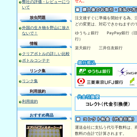
せん。
弊社の評価・レビューにつ
いて
放虫問題
注文後すぐに準備を開始する為、
どの変更は、対応できかねますの
外国の生き物を野山に放さ
ゆうちょ銀行
PayPay銀行
ないで！
行）
情報
楽天銀行 三井住友銀行 【
クリアボトルの詳しい比較
ボトルコンテナ
リンク集
リンク集
利用規約
利用規約
おすすめ商品
運送会社に支払う代引手数料は、
数料の合計で計算されます。