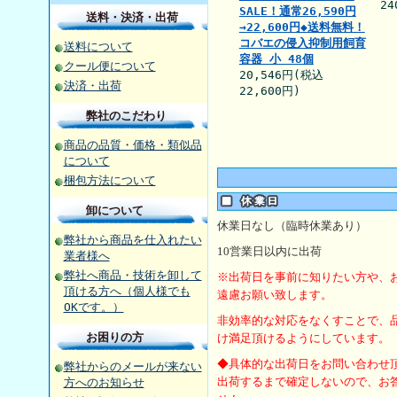
24
SALE！通常26,590円
送料・決済・出荷
→22,600円◆送料無料！
コバエの侵入抑制用飼育
送料について
容器 小 48個
クール便について
20,546円(税込
決済・出荷
22,600円)
弊社のこだわり
商品の品質・価格・類似品
について
梱包方法について
卸について
休業日なし（臨時休業あり）
弊社から商品を仕入れたい
10
営業日以内に出荷
業者様へ
弊社へ商品・技術を卸して
※出荷日を事前に知りたい方や、
頂ける方へ（個人様でも
遠慮お願い致します。
OKです。）
非効率的な対応をなくすことで、
お困りの方
け満足頂けるようにしています。
◆具体的な出荷日をお問い合わせ
弊社からのメールが来ない
出荷するまで確定しないので、お
方へのお知らせ