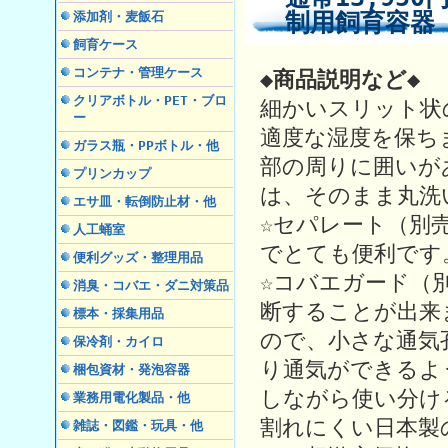
制用飼育容器 
添加剤・麦飯石
飼育ケース
コンテナ・管理ケース
◆商品説明など◆
クリアボトル・PET・ブロ
細かいスリット状
ー
適度な湿度を保ち
ガラス瓶・PPボトル・他
部の周りに囲いが
プリンカップ
は、そのまま丸洗
エサ皿・転倒防止材・他
☆セパレート（別
人工蛹室
でとても便利です
便利グッズ・整理用品
☆コバエガード（
消臭・コバエ・ダニ対策品
断することが出来
標本・採集用品
ので、小さな通気
保冷剤・カイロ
り通気ができるよ
梱包資材・発泡容器
しながら使い分け
業務用電化製品・他
割れにくい日本製
雑誌・図鑑・玩具・他