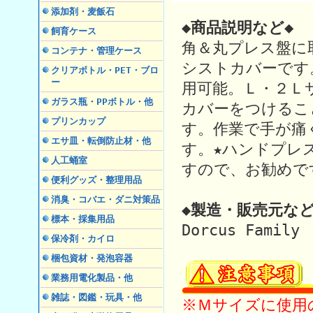
添加剤・麦飯石
◆商品説明など◆
飼育ケース
角＆丸プレス盤に
コンテナ・管理ケース
シストカバーです
クリアボトル・PET・ブロ
ー
用可能。Ｌ・２Ｌ
ガラス瓶・PPボトル・他
カバーをつけるこ
プリンカップ
す。作業で手が痛
エサ皿・転倒防止材・他
す。★ハンドプレ
人工蛹室
すので、お勧めで
便利グッズ・整理用品
消臭・コバエ・ダニ対策品
◆製造・販売元など
標本・採集用品
Dorcus Family
保冷剤・カイロ
梱包資材・発泡容器
業務用電化製品・他
雑誌・図鑑・玩具・他
※Ｍサイズに使用