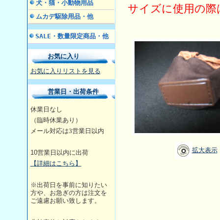
犬・猫・小動物用品
サイズに使用の際
ムカデ駆除用品・他
SALE・数量限定商品・他
お気に入り
お気に入りリストを見る
営業日・出荷条件
休業日なし
（臨時休業あり）
メール対応は3営業日
以内
拡大表示
10
営業日以内に出荷
【詳細はこちら】
※出荷日を事前に知りたい
方や、お急ぎの方は注文を
ご遠慮お願い致します。