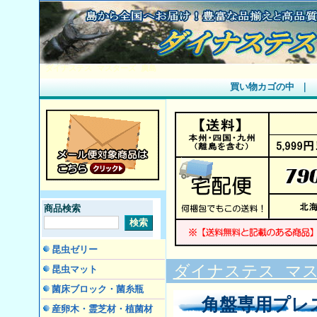
ダイナステス マスターズ 廣島
買い物カゴの中
｜
商品検索
昆虫ゼリー
ダイナステス マス
昆虫マット
菌床ブロック・菌糸瓶
角盤専用プレ
産卵木・霊芝材・植菌材