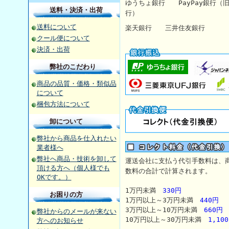
ゆうちょ銀行
PayPay銀行
送料・決済・出荷
行）
送料について
楽天銀行 三井住友銀行 【
クール便について
決済・出荷
弊社のこだわり
商品の品質・価格・類似品
について
梱包方法について
卸について
弊社から商品を仕入れたい
業者様へ
弊社へ商品・技術を卸して
運送会社に支払う代引手数料は、
頂ける方へ（個人様でも
数料の合計で計算されます。
OKです。）
1万円未満
330円
お困りの方
1万円以上～3万円未満
440円
3万円以上～10万円未満
660円
弊社からのメールが来ない
10万円以上～30万円未満
1,10
方へのお知らせ