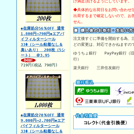
け満足頂けるようにしています。
◆具体的な出荷日をお問い合わせ
出荷するまで確定しないので、お
せん。
◆在庫処分56％OFF 通常
1,800円→790円◆エアバ
注文後すぐに準備を開始する為、
イフィルターシール
33Φ（シール粘着なし＆
どの変更は、対応できかねますの
臭いあり） 200枚（5シ
ゆうちょ銀行
PayPay銀行
ート） ＠3.95
行）
719円(税込 790円)
楽天銀行 三井住友銀行 【
◆在庫処分70％OFF 通常
9,000円→2,700円◆エア
バイフィルターシール
33Φ（シール粘着なし＆