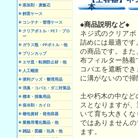
本
添加剤・麦飯石
飼育ケース
コンテナ・管理ケース
◆商品説明など◆
クリアボトル・PET・ブロ
ネジ式のクリアボ
ー
詰めには最適です
ガラス瓶・PPボトル・他
の商品です。また
プリンカップ
布フィルター熱着
エサ皿・転倒防止材・他
コバエを遮断でき
人工蛹室
に溝がないので掃
便利グッズ・整理用品
消臭・コバエ・ダニ対策品
土や朽木の中など
標本・採集用品
スとなりますが、
保冷剤・カイロ
いて育ち大きくな
梱包資材・発泡容器
ではありませんの
業務用電化製品・他
ます。
雑誌・図鑑・玩具・他