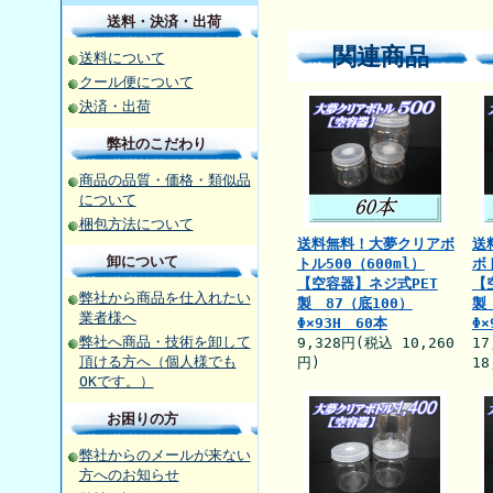
送料・決済・出荷
関連商品
送料について
クール便について
決済・出荷
弊社のこだわり
商品の品質・価格・類似品
について
梱包方法について
送料無料！大夢クリアボ
送
卸について
トル500（600ml）
ボ
【空容器】ネジ式PET
【
弊社から商品を仕入れたい
製 87（底100）
製
業者様へ
Φ×93H 60本
Φ×
弊社へ商品・技術を卸して
9,328円(税込 10,260
17
頂ける方へ（個人様でも
円)
18
OKです。）
お困りの方
弊社からのメールが来ない
方へのお知らせ