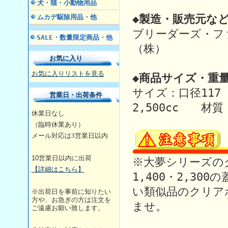
犬・猫・小動物用品
◆製造・販売元など
ムカデ駆除用品・他
ブリーダーズ・フ
SALE・数量限定商品・他
（株）
お気に入り
お気に入りリストを見る
◆商品サイズ・重量
サイズ：口径117
営業日・出荷条件
2,500cc 材質
休業日なし
（臨時休業あり）
メール対応は3営業日
以内
10
営業日以内に出荷
※大夢シリーズのク
【詳細はこちら】
1,400・2,3
い類似品のクリア
※出荷日を事前に知りたい
方や、お急ぎの方は注文を
ませ。
ご遠慮お願い致します。