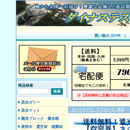
ダイナステス マスターズ 廣島
買い物カゴの中
｜
商品検索
昆虫ゼリー
ダイナステス マスターズ 廣島
昆虫マット
菌床ブロック・菌糸瓶
送料無料！遮光
産卵木・霊芝材・植菌材
【空容器】ネジ式