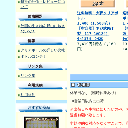
弊社の評価・レビューにつ
いて
送料無料！大夢クリアボ
送
放虫問題
トル
ボ
1,400（1,500ml）
1,
外国の生き物を野山に放さ
【空容器】ネジ式PET
【
ないで！
製 117（底124）
製
Φ×137H 24本
Φ×
情報
7,419円(税込 8,160
13
円)
14
クリアボトルの詳しい比較
ボトルコンテナ
リンク集
リンク集
利用規約
休業日なし（臨時休業あり）
利用規約
10
営業日以内に出荷
おすすめ商品
※出荷日を事前に知りたい方や、
遠慮お願い致します。
非効率的な対応をなくすことで、