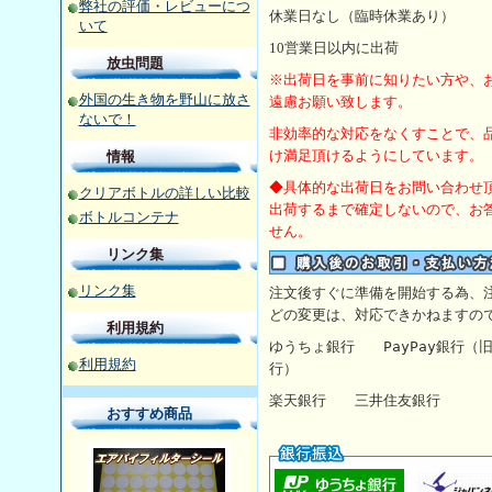
弊社の評価・レビューにつ
休業日なし（臨時休業あり）
いて
10
営業日以内に出荷
放虫問題
※出荷日を事前に知りたい方や、
外国の生き物を野山に放さ
遠慮お願い致します。
ないで！
非効率的な対応をなくすことで、
け満足頂けるようにしています。
情報
◆具体的な出荷日をお問い合わせ
クリアボトルの詳しい比較
出荷するまで確定しないので、お
ボトルコンテナ
せん。
リンク集
リンク集
注文後すぐに準備を開始する為、
どの変更は、対応できかねますの
利用規約
ゆうちょ銀行
PayPay銀行
利用規約
行）
楽天銀行 三井住友銀行 【
おすすめ商品