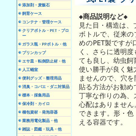
添加剤・麦飯石
飼育ケース
◆商品説明など◆
コンテナ・管理ケース
見た目・構造は、
クリアボトル・PET・ブロ
ボトルで、従来の
ー
めのPET製です
ガラス瓶・PPボトル・他
く、さらに透明度
プリンカップ
ても良し、幼虫飼
エサ皿・転倒防止材・他
使い勝手が良く魅
人工蛹室
ませんので、穴を
便利グッズ・整理用品
貼る方法がお勧め
消臭・コバエ・ダニ対策品
丁寧な作りの為、
標本・採集用品
心配はありません
保冷剤・カイロ
できます。形・色
梱包資材・発泡容器
える容器です。
業務用電化製品・他
雑誌・図鑑・玩具・他