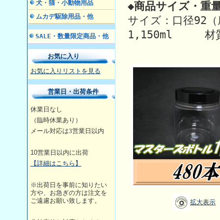
犬・猫・小動物用品
◆商品サイズ・重量
ムカデ駆除用品・他
サイズ：口径92（
1,150ml 材
SALE・数量限定商品・他
お気に入り
お気に入りリストを見る
営業日・出荷条件
休業日なし
（臨時休業あり）
メール対応は3営業日
以内
10
営業日以内に出荷
【詳細はこちら】
※出荷日を事前に知りたい
方や、お急ぎの方は注文を
ご遠慮お願い致します。
拡大表示