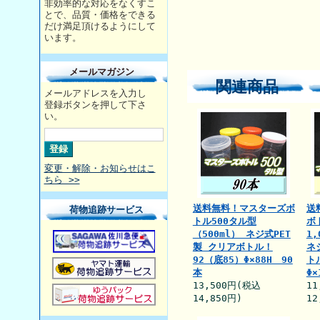
非効率的な対応をなくすこ
とで、品質・価格をできる
だけ満足頂けるようにして
います。
メールマガジン
関連商品
メールアドレスを入力し
登録ボタンを押して下さ
い。
変更・解除・お知らせはこ
ちら >>
送料無料！マスターズボ
送
荷物追跡サービス
トル500タル型
ボ
（500ml） ネジ式PET
1,
製 クリアボトル！
ネ
92（底85）Φ×88H 90
ト
本
Φ×
13,500円(税込
11
14,850円)
12