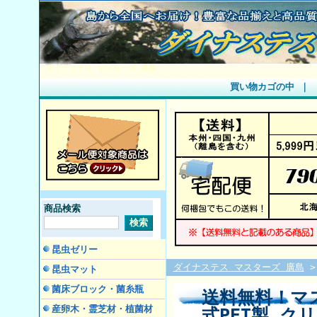
ダイナステス マスターズ 廣島
買い物カゴの中
｜
商品検索
昆虫ゼリー
ダイナステス マスターズ 廣島
昆虫マット
菌床ブロック・菌糸瓶
送料無料！マス
産卵木・霊芝材・植菌材
式PET製 クリ