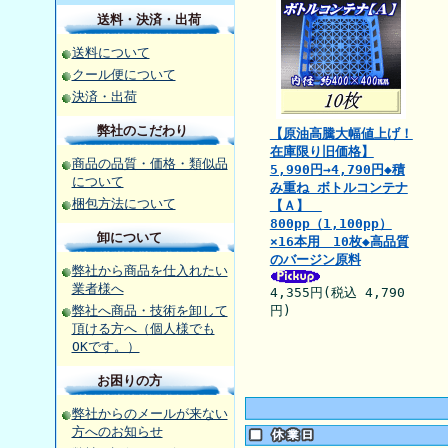
送料・決済・出荷
送料について
クール便について
決済・出荷
弊社のこだわり
【原油高騰大幅値上げ！
在庫限り旧価格】
商品の品質・価格・類似品
5,990円→4,790円◆積
について
み重ね ボトルコンテナ
梱包方法について
【Ａ】
800pp（1,100pp）
卸について
×16本用 10枚◆高品質
のバージン原料
弊社から商品を仕入れたい
業者様へ
4,355円(税込 4,790
弊社へ商品・技術を卸して
円)
頂ける方へ（個人様でも
OKです。）
お困りの方
弊社からのメールが来ない
方へのお知らせ