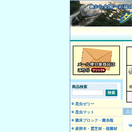
ダイナステス マスターズ 廣島
商品検索
昆虫ゼリー
ダ
昆虫マット
菌床ブロック・菌糸瓶
産卵木・霊芝材・植菌材