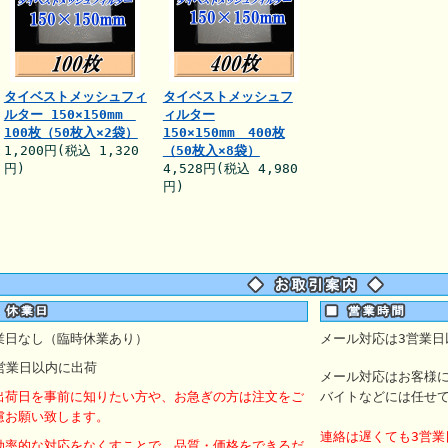
タイベストメッシュフィ
タイベストメッシュフ
ルター 150×150mm
ィルター
100枚（50枚入×2袋）
150×150mm 400枚
1,200円(税込 1,320
（50枚入×8袋）
円)
4,528円(税込 4,980
円)
業日なし（臨時休業あり）
メール対応は3営業日
営業日以内に出荷
メール対応はお客様
出荷日を事前に知りたい方や、お急ぎの方は注文をご
バイトなどには任せ
慮お願い致します。
連絡は遅くても3営業
効率的な対応をなくすことで、品質・価格をできるだ