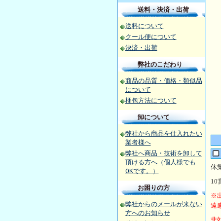
送料・決済・出荷
送料について
クール便について
決済・出荷
弊社のこだわり
商品の品質・価格・類似品
について
梱包方法について
卸について
弊社から商品を仕入れたい
業者様へ
弊社へ商品・技術を卸して
頂ける方へ（個人様でも
休
OKです。）
10
お困りの方
※
弊社からのメールが来ない
遠
方へのお知らせ
非