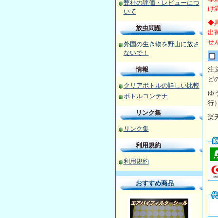
弊社の評価・レビューにつ
け
いて
◆
放虫問題
出
せ
外国の生き物を野山に放さ
ないで！
情報
注
ど
クリアボトルの詳しい比較
ゆ
ボトルコンテナ
行
リンク集
楽
リンク集
利用規約
利用規約
おすすめ商品