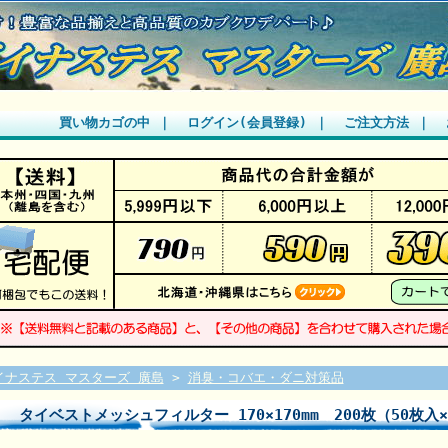
買い物カゴの中
｜
ログイン(会員登録)
｜
ご注文方法
｜
イナステス マスターズ 廣島
>
消臭・コバエ・ダニ対策品
タイベストメッシュフィルター 170×170mm 200枚（50枚入