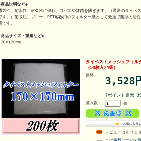
◆商品説明など◆
通気性、耐水性、耐久性に優れ、コバエや雑菌を防ぎます。（通常のタイベ
です。）菌糸瓶、ブロー、PET容器用のフィルター紙として最適で菌糸の活
適です。
◆商品サイズ・重量など◆
170×170mm
タイベストメッシュフィルター 
（50枚入×4袋）
価格:
3,52
[ポイント還元 3
購入数:
個
レビューはありま
この商品について