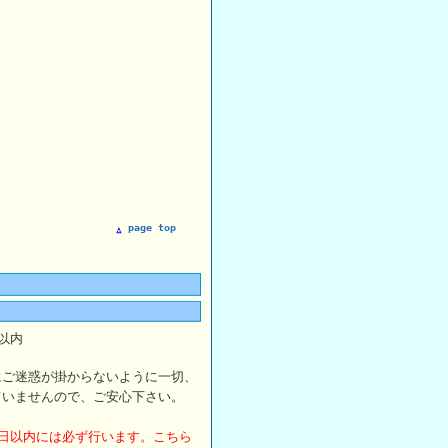
page top
以内
にご迷惑が掛からないように一切、
ていませんので、ご安心下さい。
日以内には必ず行います。こちら