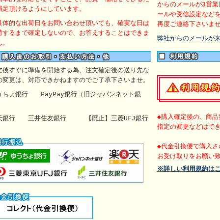
からのメールが3営業
満足頂けるようにしています。
ールや受信設定など
具体的な出荷日をお問い合わせ頂いても、確実な日は
再度ご連絡下さいま
荷するまで確定しないので、お答えすることはできま
弊社からのメールが
ん。
文後すぐに準備を開始する為、注文確定後の送り先な
の変更は、対応できかねますのでご了承下さいませ。
うちょ銀行
PayPay銀行（旧ジャパンネット銀
）
◆購入確定後の、商品
天銀行 三井住友銀行 【廃止】
三菱UFJ銀行
指定の変更などはで
◆代金引換便で購入さ
お受け取りをお願い
※詳しい利用規約は