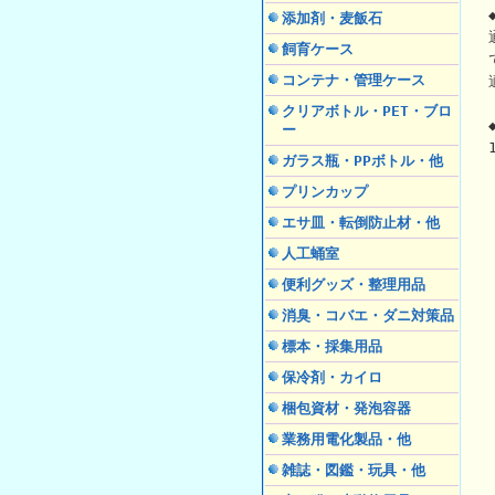
添加剤・麦飯石
飼育ケース
コンテナ・管理ケース
クリアボトル・PET・ブロ
ー
ガラス瓶・PPボトル・他
プリンカップ
エサ皿・転倒防止材・他
人工蛹室
便利グッズ・整理用品
消臭・コバエ・ダニ対策品
標本・採集用品
保冷剤・カイロ
梱包資材・発泡容器
業務用電化製品・他
雑誌・図鑑・玩具・他