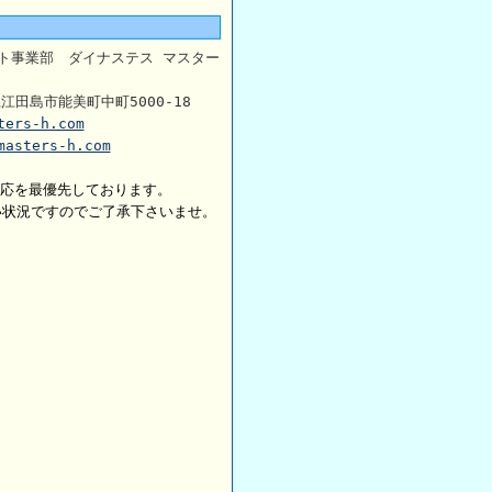
ト事業部 ダイナステス マスター
県江田島市能美町中町5000-18
ters-h.com
masters-h.com
対応を最優先しております。
い状況ですのでご了承下さいませ。