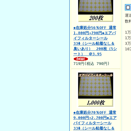
運
数
◆在庫処分56％OFF 通常
1
1,800円→790円◆エアバ
1
イフィルターシール
33Φ（シール粘着なし＆
3
臭いあり） 200枚（5シ
1
ート） ＠3.95
719円(税込 790円)
◆在庫処分70％OFF 通常
9,000円→2,700円◆エア
バイフィルターシール
33Φ（シール粘着なし＆