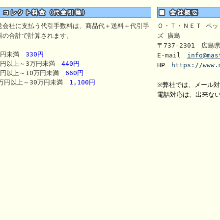
送会社に支払う代引手数料は、商品代＋送料＋代引手
Ｏ・Ｔ・ＮＥＴ ペッ
料の合計で計算されます。
ズ 廣島
〒737-2301 広島
万円未満
330円
E-mail
info@mas
万円以上～3万円未満
440円
HP
https://www.
万円以上～10万円未満
660円
0万円以上～30万円未満
1,100円
※弊社では、メール
電話対応は、出来な