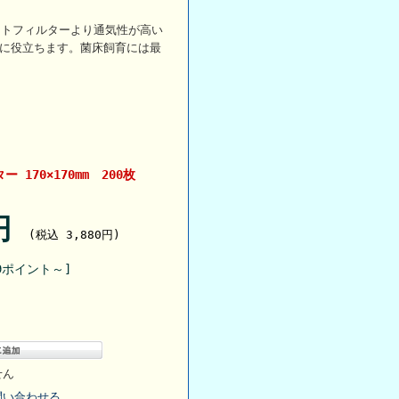
ストフィルターより通気性が高い
性に役立ちます。菌床飼育には最
170×170mm 200枚
8円
(税込 3,880円)
9ポイント～]
せん
問い合わせる